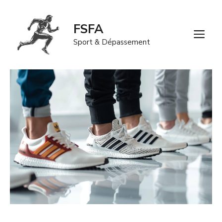
Aller
au
FSFA
contenu
M
Sport & Dépassement