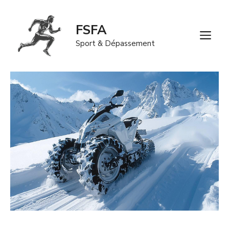
Aller
au
FSFA
contenu
M
Sport & Dépassement