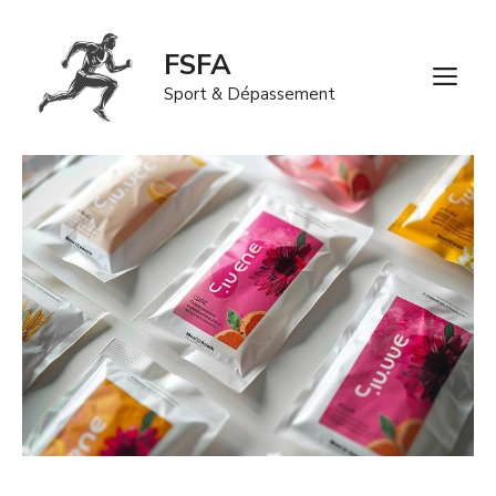
Aller
au
FSFA
contenu
M
Sport & Dépassement